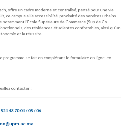
ech, offre un cadre moderne et centralisé, pensé pour une vie
z, ce campus allie accessibilité, proximité des services urbains
ille notamment l’École Supérieure de Commerce (Sup de Co
nctionnels, des résidences étudiantes confortables, ainsi qu’un
tonomie et la réussite.
ce programme se fait en complétant le formulaire en ligne, en
uillez contacter :
 524 48 70 04 / 05 / 06
ion@upm.ac.ma