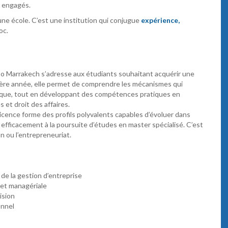
s engagés.
ne école. C’est une institution qui conjugue
expérience,
oc.
 Marrakech s’adresse aux étudiants souhaitant acquérir une
ière année, elle permet de comprendre les mécanismes qui
ique, tout en développant des compétences pratiques en
et droit des affaires.
licence forme des profils polyvalents capables d’évoluer dans
 efficacement à la poursuite d’études en master spécialisé. C’est
on ou l’entrepreneuriat.
e la gestion d’entreprise
 et managériale
ision
onnel