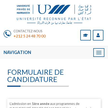
CONTACTEZ-NOUS
+212 5 24 48 70 00
NAVIGATION
Toggl
naviga
FORMULAIRE DE
CANDIDATURE
L’admission en
1ère année
aux programmes de