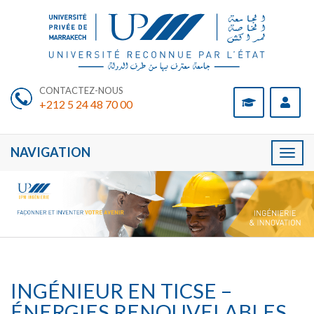
CONTACTEZ-NOUS
+212 5 24 48 70 00
NAVIGATION
Toggl
naviga
INGÉNIEUR EN TICSE –
ÉNERGIES RENOUVELABLES